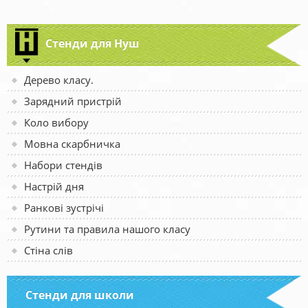
Стенди для Нуш
Дерево класу.
Зарядний пристрій
Коло вибору
Мовна скарбничка
Набори стендів
Настрій дня
Ранкові зустрічі
Рутини та правила нашого класу
Стіна слів
Стенди для школи