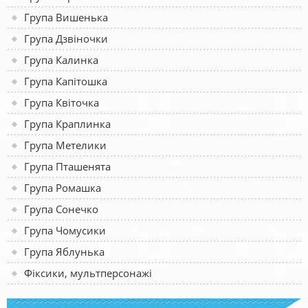
Група Вишенька
Група Дзвіночки
Група Калинка
Група Капітошка
Група Квіточка
Група Краплинка
Група Метелики
Група Пташенята
Група Ромашка
Група Сонечко
Група Чомусики
Група Яблунька
Фіксики, мультперсонажі