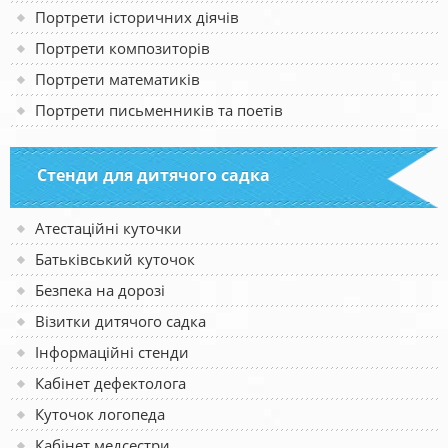
Портрети історичних діячів
Портрети композиторів
Портрети математиків
Портрети письменників та поетів
Стенди для дитячого садка
Атестаційні куточки
Батьківський куточок
Безпека на дорозі
Візитки дитячого садка
Інформаційні стенди
Кабінет дефектолога
Куточок логопеда
Кабінет медсестри