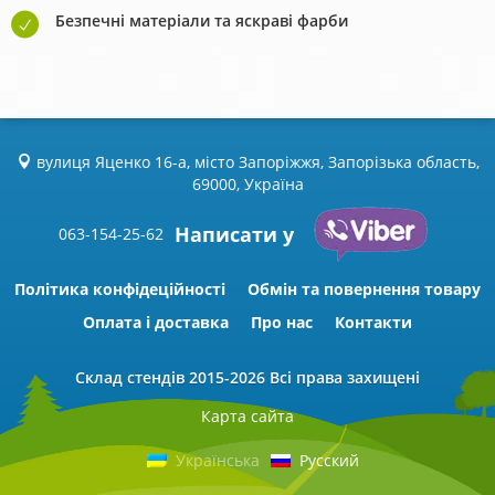
Безпечні матеріали та яскраві фарби
вулиця Яценко 16-а, місто Запоріжжя, Запорізька область,
69000, Україна
Написати у
063-154-25-62
Політика конфідеційності
Обмін та повернення товару
Оплата і доставка
Про нас
Контакти
Склад стендів
2015-2026 Всі права захищені
Карта сайта
Українська
Русский