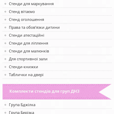
Стенди для маркування
Стенд вітаємо
Стенд оголошення
Права та обов’язки дитини
Стенди атестаційні
Стенди для ліплення
Стенди для малюнків
Для спортивної зали
Стенди-книжки
Таблички на двері
Комплекти стендів для груп ДНЗ
Група Бджілка
Група Берізка