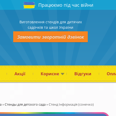
Працюємо під час війни
Виготовлення стендів для дитячих
садочків та школ України
Замовити зворотній дзвінок
Акції
Корисне
Відгуки
Опла
а
»
Стенды для детского сада
»
Стенд Інформація (сонечко)