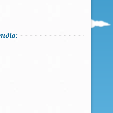
ндів: