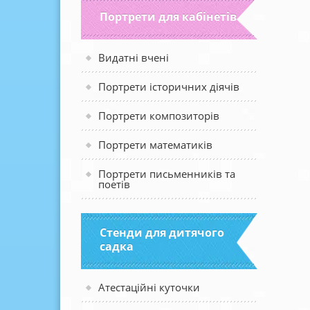
Портрети для кабінетів
Видатні вчені
Портрети історичних діячів
Портрети композиторів
Портрети математиків
Портрети письменників та
поетів
Стенди для дитячого
садка
Атестаційні куточки