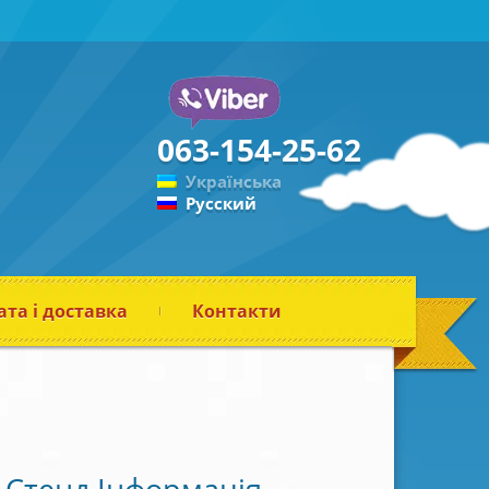
063-154-25-62
Українська
Русский
та і доставка
Контакти
Стенд Інформація