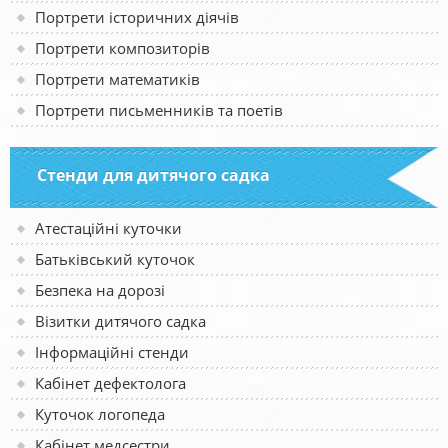
Портрети історичних діячів
Портрети композиторів
Портрети математиків
Портрети письменників та поетів
Стенди для дитячого садка
Атестаційні куточки
Батьківський куточок
Безпека на дорозі
Візитки дитячого садка
Інформаційні стенди
Кабінет дефектолога
Куточок логопеда
Кабінет медсестри