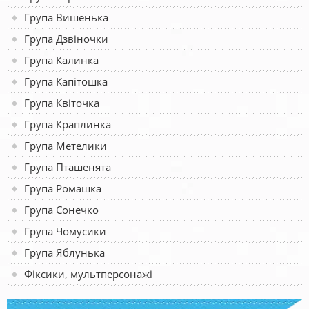
Група Вишенька
Група Дзвіночки
Група Калинка
Група Капітошка
Група Квіточка
Група Краплинка
Група Метелики
Група Пташенята
Група Ромашка
Група Сонечко
Група Чомусики
Група Яблунька
Фіксики, мультперсонажі