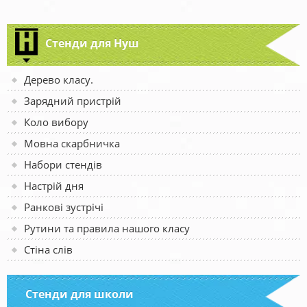
Стенди для Нуш
Дерево класу.
Зарядний пристрій
Коло вибору
Мовна скарбничка
Набори стендів
Настрій дня
Ранкові зустрічі
Рутини та правила нашого класу
Стіна слів
Стенди для школи