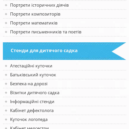
Портрети історичних діячів
Портрети композиторів
Портрети математиків
Портрети письменників та поетів
Стенди для дитячого садка
Атестаційні куточки
Батьківський куточок
Безпека на дорозі
Візитки дитячого садка
Інформаційні стенди
Кабінет дефектолога
Куточок логопеда
Кабінет медсестри