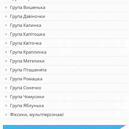
Група Вишенька
Група Дзвіночки
Група Калинка
Група Капітошка
Група Квіточка
Група Краплинка
Група Метелики
Група Пташенята
Група Ромашка
Група Сонечко
Група Чомусики
Група Яблунька
Фіксики, мультперсонажі