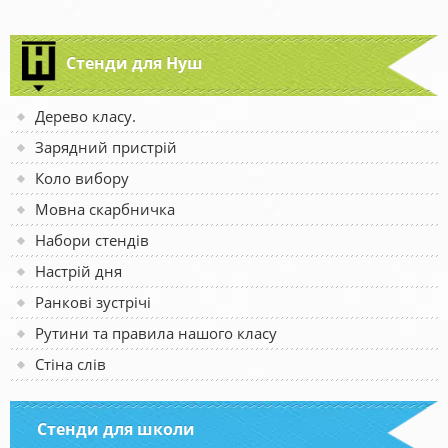
Стенди для Нуш
Дерево класу.
Зарядний пристрій
Коло вибору
Мовна скарбничка
Набори стендів
Настрій дня
Ранкові зустрічі
Рутини та правила нашого класу
Стіна слів
Стенди для школи