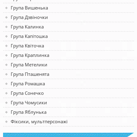
Група Вишенька
Група Дзвіночки
Група Калинка
Група Капітошка
Група Квіточка
Група Краплинка
Група Метелики
Група Пташенята
Група Ромашка
Група Сонечко
Група Чомусики
Група Яблунька
Фіксики, мультперсонажі