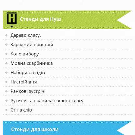
Стенди для Нуш
Дерево класу.
Зарядний пристрій
Коло вибору
Мовна скарбничка
Набори стендів
Настрій дня
Ранкові зустрічі
Рутини та правила нашого класу
Стіна слів
Стенди для школи