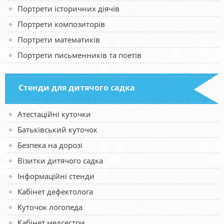
Портрети історичних діячів
Портрети композиторів
Портрети математиків
Портрети письменників та поетів
Стенди для дитячого садка
Атестаційні куточки
Батьківський куточок
Безпека на дорозі
Візитки дитячого садка
Інформаційні стенди
Кабінет дефектолога
Куточок логопеда
Кабінет медсестри