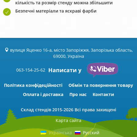
кількість та розмір стенду можна збільшити
Безпечні матеріали та яскраві фарби
вулиця Яценко 16-а, місто Запоріжжя, Запорізька область,
69000, Україна
Написати у
063-154-25-62
Політика конфідеційності
Обмін та повернення товару
Оплата і доставка
Про нас
Контакти
Склад стендів
2015-2026 Всі права захищені
Карта сайта
Українська
Русский