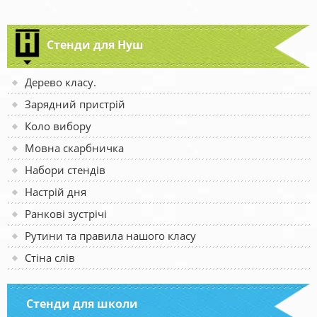
Стенди для Нуш
Дерево класу.
Зарядний пристрій
Коло вибору
Мовна скарбничка
Набори стендів
Настрій дня
Ранкові зустрічі
Рутини та правила нашого класу
Стіна слів
Стенди для школи