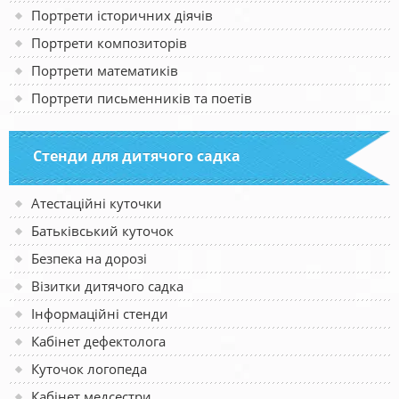
Портрети історичних діячів
Портрети композиторів
Портрети математиків
Портрети письменників та поетів
Стенди для дитячого садка
Атестаційні куточки
Батьківський куточок
Безпека на дорозі
Візитки дитячого садка
Інформаційні стенди
Кабінет дефектолога
Куточок логопеда
Кабінет медсестри