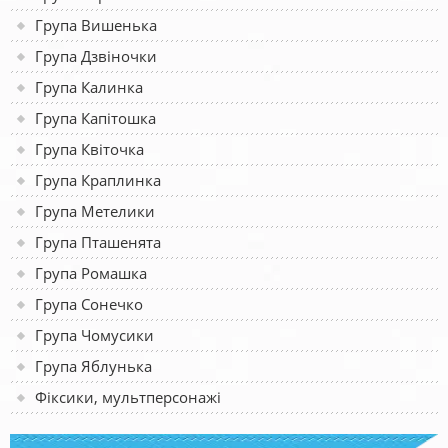
Група Вишенька
Група Дзвіночки
Група Калинка
Група Капітошка
Група Квіточка
Група Краплинка
Група Метелики
Група Пташенята
Група Ромашка
Група Сонечко
Група Чомусики
Група Яблунька
Фіксики, мультперсонажі