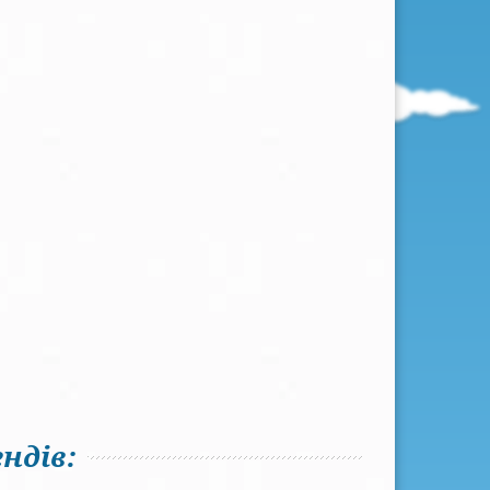
ндів: