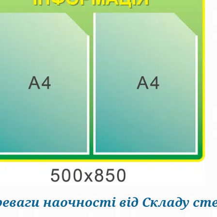
еваги наочності від Складу сте