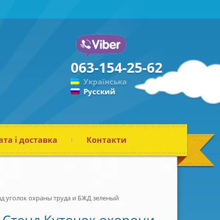
063-154-25-62
Українська
Русский
та і доставка
Контакти
нд уголок охраны труда и БЖД зеленый
Стенд Куточок охорони