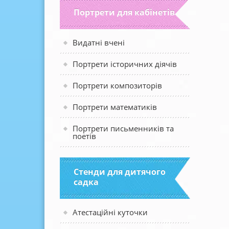
Портрети для кабінетів
Видатні вчені
Портрети історичних діячів
Портрети композиторів
Портрети математиків
Портрети письменників та
поетів
Стенди для дитячого
садка
Атестаційні куточки