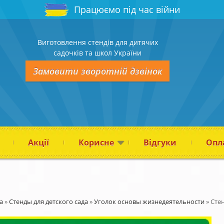
Працюємо під час війни
Виготовлення стендів для дитячих
садочків та школ України
Замовити зворотній дзвінок
Акції
Корисне
Відгуки
Опла
а
»
Стенды для детского сада
»
Уголок основы жизнедеятельности
»
Сте