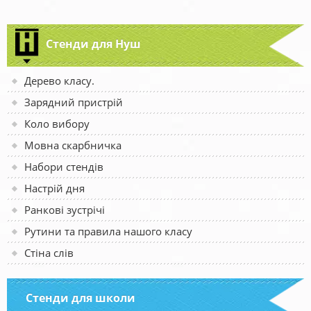
Стенди для Нуш
Дерево класу.
Зарядний пристрій
Коло вибору
Мовна скарбничка
Набори стендів
Настрій дня
Ранкові зустрічі
Рутини та правила нашого класу
Стіна слів
Стенди для школи