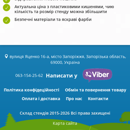
Актуальна ціна з пластиковими кишенями, чию
кількість та розмір стенду можна збільшити
Безпечні матеріали та яскраві фарби
вулиця Яценко 16-а, місто Запоріжжя, Запорізька область,
69000, Україна
Написати у
063-154-25-62
Політика конфідеційності
Обмін та повернення товару
Оплата і доставка
Про нас
Контакти
Склад стендів
2015-2026 Всі права захищені
Карта сайта