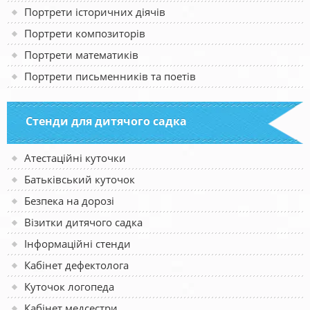
Портрети історичних діячів
Портрети композиторів
Портрети математиків
Портрети письменників та поетів
Стенди для дитячого садка
Атестаційні куточки
Батьківський куточок
Безпека на дорозі
Візитки дитячого садка
Інформаційні стенди
Кабінет дефектолога
Куточок логопеда
Кабінет медсестри