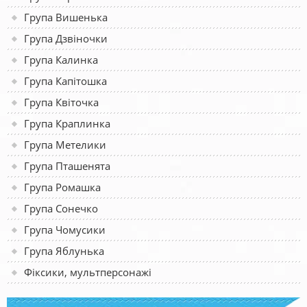
Група Вишенька
Група Дзвіночки
Група Калинка
Група Капітошка
Група Квіточка
Група Краплинка
Група Метелики
Група Пташенята
Група Ромашка
Група Сонечко
Група Чомусики
Група Яблунька
Фіксики, мультперсонажі