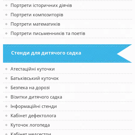
Портрети історичних діячів
Портрети композиторів
Портрети математиків
Портрети письменників та поетів
Стенди для дитячого садка
Атестаційні куточки
Батьківський куточок
Безпека на дорозі
Візитки дитячого садка
Інформаційні стенди
Кабінет дефектолога
Куточок логопеда
Кабінет медсестри