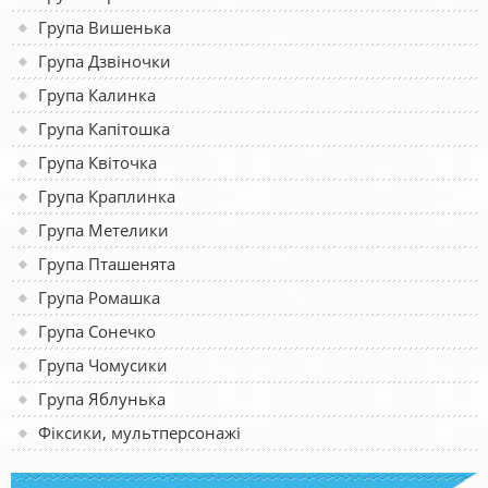
Група Вишенька
Група Дзвіночки
Група Калинка
Група Капітошка
Група Квіточка
Група Краплинка
Група Метелики
Група Пташенята
Група Ромашка
Група Сонечко
Група Чомусики
Група Яблунька
Фіксики, мультперсонажі