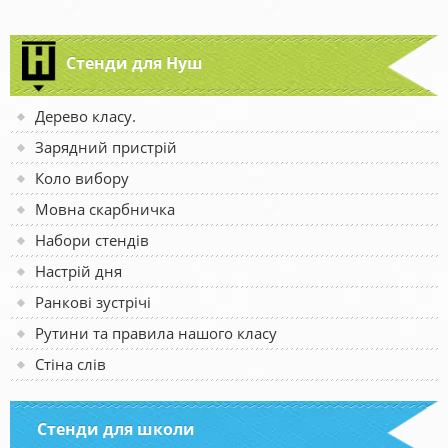
Стенди для Нуш
Дерево класу.
Зарядний пристрій
Коло вибору
Мовна скарбничка
Набори стендів
Настрій дня
Ранкові зустрічі
Рутини та правила нашого класу
Стіна слів
Стенди для школи