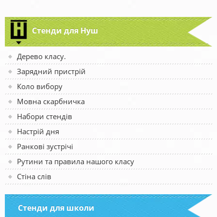
Стенди для Нуш
Дерево класу.
Зарядний пристрій
Коло вибору
Мовна скарбничка
Набори стендів
Настрій дня
Ранкові зустрічі
Рутини та правила нашого класу
Стіна слів
Стенди для школи