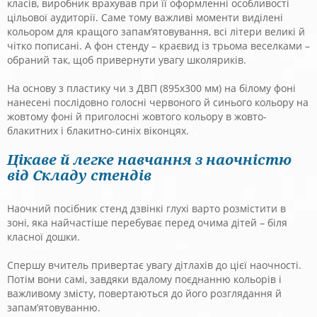
класів, виробник врахував при її оформленні особливості
цільової аудиторії. Саме тому важливі моменти виділені
кольором для кращого запам’ятовування, всі літери великі й
чітко пописані. А фон стенду – краєвид із трьома веселками –
обраний так, щоб привернути увагу школяриків.
На основу з пластику чи з ДВП (895х300 мм) на білому фоні
нанесені послідовно голосні червоного й синього кольору на
жовтому фоні й приголосні жовтого кольору в жовто-
блакитних і блакитно-синіх віконцях.
Цікаве й легке навчання з наочністю
від Складу стендів
Наочний посібник стенд дзвінкі глухі варто розмістити в
зоні, яка найчастіше перебуває перед очима дітей – біля
класної дошки.
Спершу вчитель привертає увагу дітлахів до цієї наочності.
Потім вони самі, завдяки вдалому поєднанню кольорів і
важливому змісту, повертаються до його розглядання й
запам’ятовуванню.