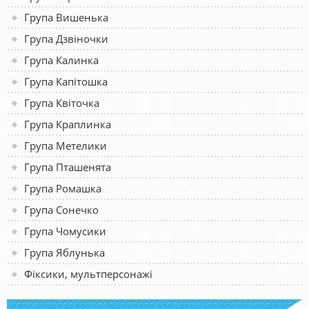
Група Вишенька
Група Дзвіночки
Група Калинка
Група Капітошка
Група Квіточка
Група Краплинка
Група Метелики
Група Пташенята
Група Ромашка
Група Сонечко
Група Чомусики
Група Яблунька
Фіксики, мультперсонажі