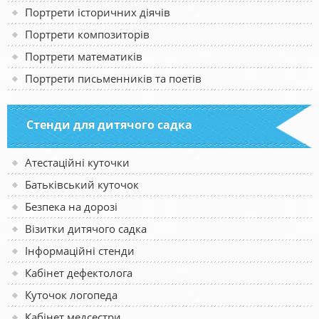
Портрети історичних діячів
Портрети композиторів
Портрети математиків
Портрети письменників та поетів
Стенди для дитячого садка
Атестаційні куточки
Батьківський куточок
Безпека на дорозі
Візитки дитячого садка
Інформаційні стенди
Кабінет дефектолога
Куточок логопеда
Кабінет медсестри