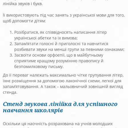
лінійка звуків і букв.
Її використовують під час занять з української мови для того,
щоб допомогти дітям:
Розібратися, як співвідносять написання літер
української абетки та їх вимова;
Запам’ятати голосні й приголосні та навчитися
розбивати звуки на менші групи за певними ознаками;
Засвоїти основи орфоепії, що в майбутньому
сприятиме кращому розумінню правопису й
безпомилковому письму.
До її переваг належать максимально чітке групування літер,
їхнє розміщення за допомогою лаконічної схеми, легкої для
запам’ятовування. А також – мальовничий зовнішній вигляд
стенда.
Стенд звукова лінійка для успішного
навчання школярів
Оскільки ця наочність розрахована на учнів молодших