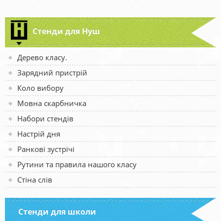
Стенди для Нуш
Дерево класу.
Зарядний пристрій
Коло вибору
Мовна скарбничка
Набори стендів
Настрій дня
Ранкові зустрічі
Рутини та правила нашого класу
Стіна слів
Стенди для школи