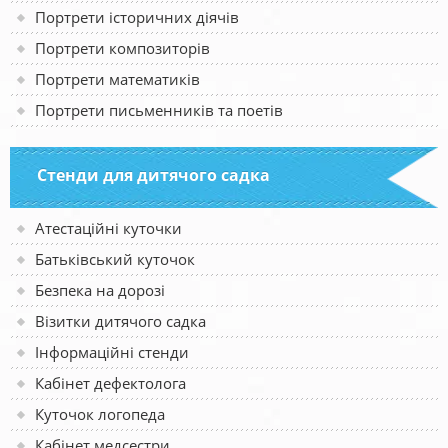
Портрети історичних діячів
Портрети композиторів
Портрети математиків
Портрети письменників та поетів
Стенди для дитячого садка
Атестаційні куточки
Батьківський куточок
Безпека на дорозі
Візитки дитячого садка
Інформаційні стенди
Кабінет дефектолога
Куточок логопеда
Кабінет медсестри