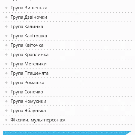
Група Вишенька
Група Дзвіночки
Група Калинка
Група Капітошка
Група Квіточка
Група Краплинка
Група Метелики
Група Пташенята
Група Ромашка
Група Сонечко
Група Чомусики
Група Яблунька
Фіксики, мультперсонажі