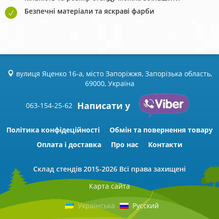
Безпечні матеріали та яскраві фарби
вулиця Яценко 16-а, місто Запоріжжя, Запорізька область,
69000, Україна
Написати у
063-154-25-62
Політика конфідеційності
Обмін та повернення товару
Оплата і доставка
Про нас
Контакти
Склад стендів
2015-2026 Всі права захищені
Карта сайта
Українська
Русский