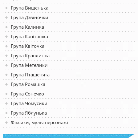
Група Вишенька
Група Дзвіночки
Група Калинка
Група Капітошка
Група Квіточка
Група Краплинка
Група Метелики
Група Пташенята
Група Ромашка
Група Сонечко
Група Чомусики
Група Яблунька
Фіксики, мультперсонажі