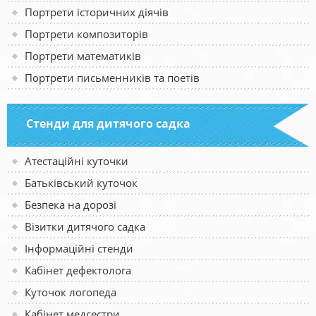
Портрети історичних діячів
Портрети композиторів
Портрети математиків
Портрети письменників та поетів
Стенди для дитячого садка
Атестаційні куточки
Батьківський куточок
Безпека на дорозі
Візитки дитячого садка
Інформаційні стенди
Кабінет дефектолога
Куточок логопеда
Кабінет медсестри