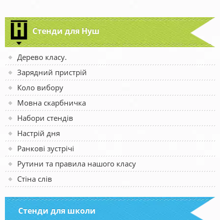
Стенди для Нуш
Дерево класу.
Зарядний пристрій
Коло вибору
Мовна скарбничка
Набори стендів
Настрій дня
Ранкові зустрічі
Рутини та правила нашого класу
Стіна слів
Стенди для школи