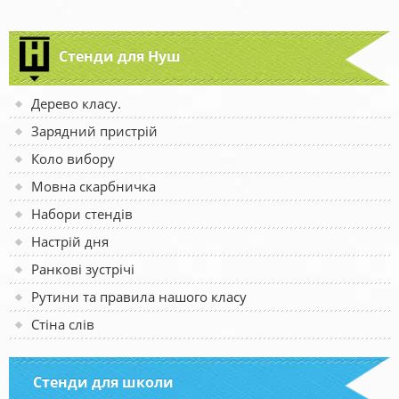
Стенди для Нуш
Дерево класу.
Зарядний пристрій
Коло вибору
Мовна скарбничка
Набори стендів
Настрій дня
Ранкові зустрічі
Рутини та правила нашого класу
Стіна слів
Стенди для школи