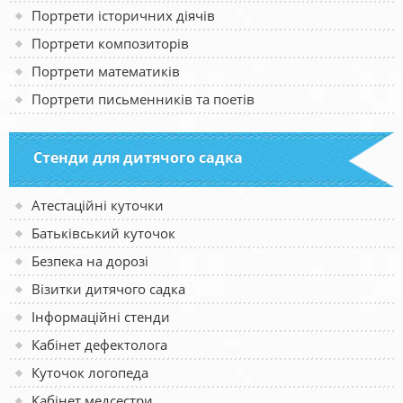
Портрети історичних діячів
Портрети композиторів
Портрети математиків
Портрети письменників та поетів
Стенди для дитячого садка
Атестаційні куточки
Батьківський куточок
Безпека на дорозі
Візитки дитячого садка
Інформаційні стенди
Кабінет дефектолога
Куточок логопеда
Кабінет медсестри