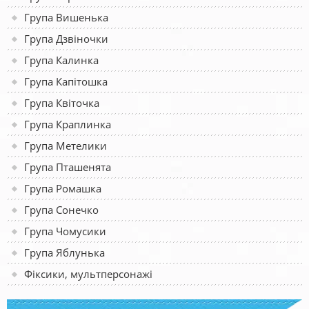
Група Вишенька
Група Дзвіночки
Група Калинка
Група Капітошка
Група Квіточка
Група Краплинка
Група Метелики
Група Пташенята
Група Ромашка
Група Сонечко
Група Чомусики
Група Яблунька
Фіксики, мультперсонажі