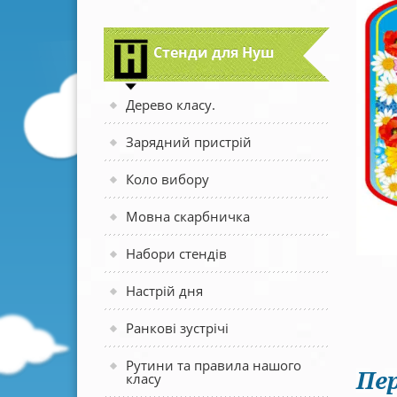
Стенди для Нуш
Дерево класу.
Зарядний пристрій
Коло вибору
Мовна скарбничка
Набори стендів
Настрій дня
Ранкові зустрічі
Рутини та правила нашого
Пер
класу