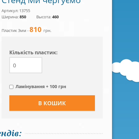
Артикул: 13755
Ширина:
850
Высота:
460
810
Пластик 3мм -
грн.
Кiлькiсть пластик:
Ламінування + 100 грн
ндів: