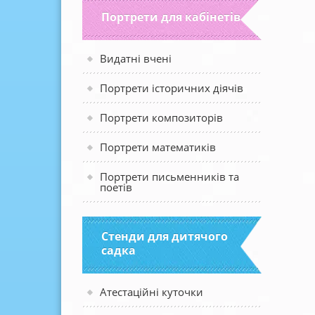
Портрети для кабінетів
Видатні вчені
Портрети історичних діячів
Портрети композиторів
Портрети математиків
Портрети письменників та
поетів
Стенди для дитячого
садка
Атестаційні куточки