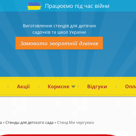
Працюємо під час війни
Виготовлення стендів для дитячих
садочків та школ України
Замовити зворотній дзвінок
Акції
Корисне
Відгуки
Опла
а
»
Стенды для детского сада
»
Стенд Ми чергуємо