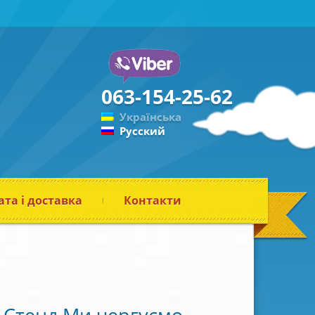
063-154-25-62
Українська
Русский
та і доставка
Контакти
Стенд Ми чергуємо