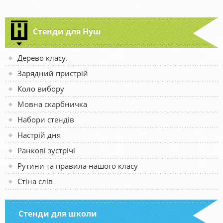
Стенди для Нуш
Дерево класу.
Зарядний пристрій
Коло вибору
Мовна скарбничка
Набори стендів
Настрій дня
Ранкові зустрічі
Рутини та правила нашого класу
Стіна слів
Стенди для школи