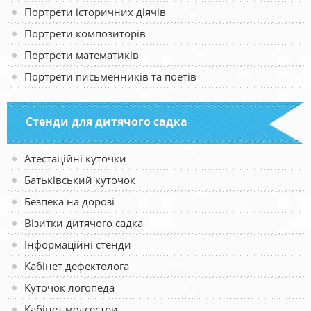
Портрети історичних діячів
Портрети композиторів
Портрети математиків
Портрети письменників та поетів
Стенди для дитячого садка
Атестаційні куточки
Батьківський куточок
Безпека на дорозі
Візитки дитячого садка
Інформаційні стенди
Кабінет дефектолога
Куточок логопеда
Кабінет медсестри