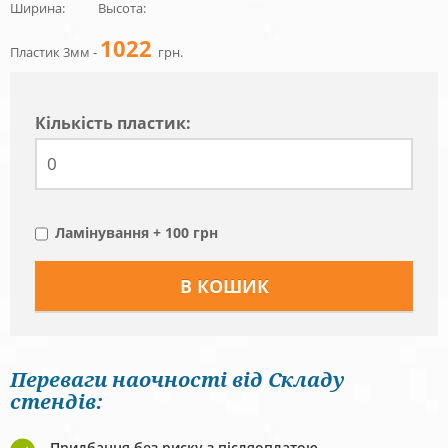
Ширина:
Высота:
1022
Пластик 3мм -
грн.
Кiлькiсть пластик:
Ламінування + 100 грн
Переваги наочності від Складу
стендів:
Придбання без риску з післяоплатою