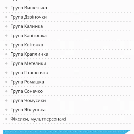
Група Вишенька
Група Дзвіночки
Група Калинка
Група Капітошка
Група Квіточка
Група Краплинка
Група Метелики
Група Пташенята
Група Ромашка
Група Сонечко
Група Чомусики
Група Яблунька
Фіксики, мультперсонажі