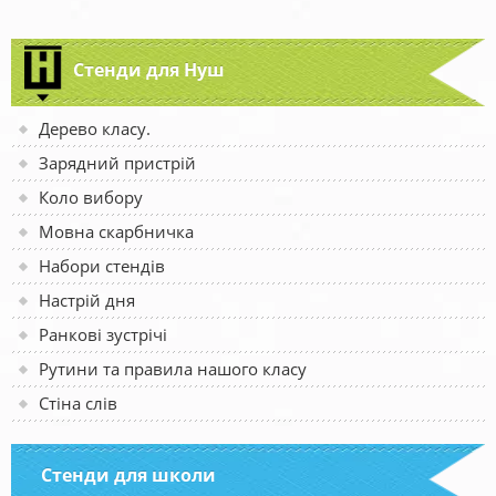
Стенди для Нуш
Дерево класу.
Зарядний пристрій
Коло вибору
Мовна скарбничка
Набори стендів
Настрій дня
Ранкові зустрічі
Рутини та правила нашого класу
Стіна слів
Стенди для школи