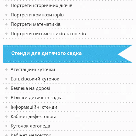
Портрети історичних діячів
Портрети композиторів
Портрети математиків
Портрети письменників та поетів
Стенди для дитячого садка
Атестаційні куточки
Батьківський куточок
Безпека на дорозі
Візитки дитячого садка
Інформаційні стенди
Кабінет дефектолога
Куточок логопеда
Кабінет медсестри