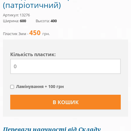
(патріотичний)
Артикул: 13276
Ширина:
600
Высота:
400
450
Пластик 3мм -
грн.
Кiлькiсть пластик:
Ламінування + 100 грн
Переваги наочності від Складу