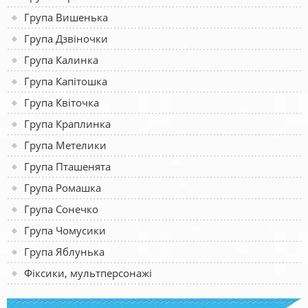
Група Вишенька
Група Дзвіночки
Група Калинка
Група Капітошка
Група Квіточка
Група Краплинка
Група Метелики
Група Пташенята
Група Ромашка
Група Сонечко
Група Чомусики
Група Яблунька
Фіксики, мультперсонажі