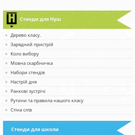
Стенди для Нуш
Дерево класу.
Зарядний пристрій
Коло вибору
Мовна скарбничка
Набори стендів
Настрій дня
Ранкові зустрічі
Рутини та правила нашого класу
Стіна слів
Стенди для школи