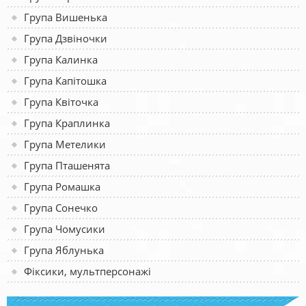
Група Вишенька
Група Дзвіночки
Група Калинка
Група Капітошка
Група Квіточка
Група Краплинка
Група Метелики
Група Пташенята
Група Ромашка
Група Сонечко
Група Чомусики
Група Яблунька
Фіксики, мультперсонажі