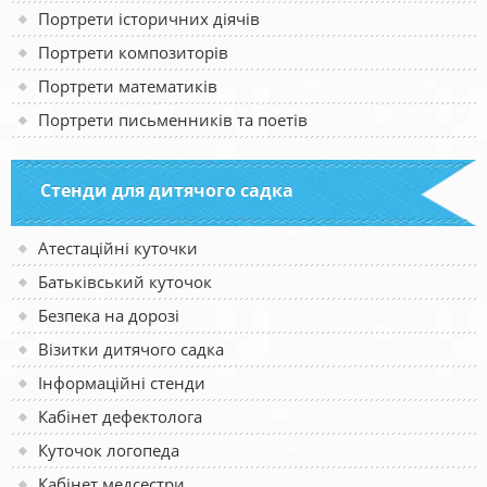
Портрети історичних діячів
Портрети композиторів
Портрети математиків
Портрети письменників та поетів
Стенди для дитячого садка
Атестаційні куточки
Батьківський куточок
Безпека на дорозі
Візитки дитячого садка
Інформаційні стенди
Кабінет дефектолога
Куточок логопеда
Кабінет медсестри