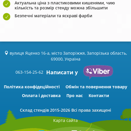
Актуальна ціна з пластиковими кишенями, чию
кількість та розмір стенду можна збільшити
Безпечні матеріали та яскраві фарби
вулиця Яценко 16-а, місто Запоріжжя, Запорізька область,
69000, Україна
Написати у
063-154-25-62
Політика конфідеційності
Обмін та повернення товару
Оплата і доставка
Про нас
Контакти
Склад стендів
2015-2026 Всі права захищені
Карта сайта