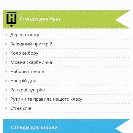
Стенди для Нуш
Дерево класу.
Зарядний пристрій
Коло вибору
Мовна скарбничка
Набори стендів
Настрій дня
Ранкові зустрічі
Рутини та правила нашого класу
Стіна слів
Стенди для школи