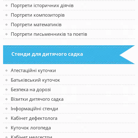
Портрети історичних діячів
Портрети композиторів
Портрети математиків
Портрети письменників та поетів
Стенди для дитячого садка
Атестаційні куточки
Батьківський куточок
Безпека на дорозі
Візитки дитячого садка
Інформаційні стенди
Кабінет дефектолога
Куточок логопеда
Кабінет медсестри