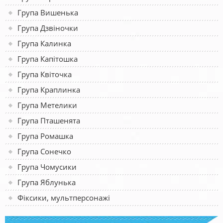
Група Вишенька
Група Дзвіночки
Група Калинка
Група Капітошка
Група Квіточка
Група Краплинка
Група Метелики
Група Пташенята
Група Ромашка
Група Сонечко
Група Чомусики
Група Яблунька
Фіксики, мультперсонажі