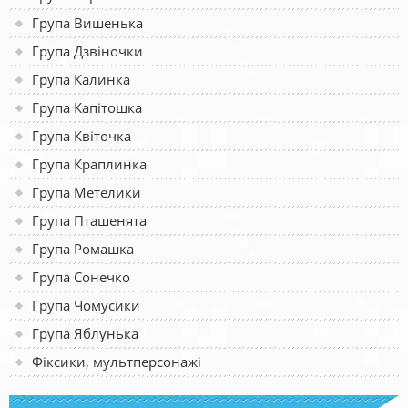
Група Вишенька
Група Дзвіночки
Група Калинка
Група Капітошка
Група Квіточка
Група Краплинка
Група Метелики
Група Пташенята
Група Ромашка
Група Сонечко
Група Чомусики
Група Яблунька
Фіксики, мультперсонажі