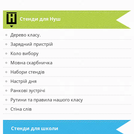
Стенди для Нуш
Дерево класу.
Зарядний пристрій
Коло вибору
Мовна скарбничка
Набори стендів
Настрій дня
Ранкові зустрічі
Рутини та правила нашого класу
Стіна слів
Стенди для школи