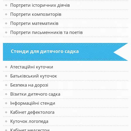
Портрети історичних діячів
Портрети композиторів
Портрети математиків
Портрети письменників та поетів
Стенди для дитячого садка
Атестаційні куточки
Батьківський куточок
Безпека на дорозі
Візитки дитячого садка
Інформаційні стенди
Кабінет дефектолога
Куточок логопеда
Кабінет медсестри