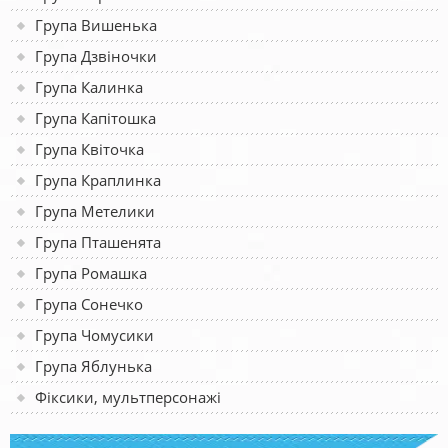
Група Вишенька
Група Дзвіночки
Група Калинка
Група Капітошка
Група Квіточка
Група Краплинка
Група Метелики
Група Пташенята
Група Ромашка
Група Сонечко
Група Чомусики
Група Яблунька
Фіксики, мультперсонажі