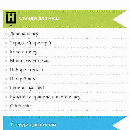
Стенди для Нуш
Дерево класу.
Зарядний пристрій
Коло вибору
Мовна скарбничка
Набори стендів
Настрій дня
Ранкові зустрічі
Рутини та правила нашого класу
Стіна слів
Стенди для школи