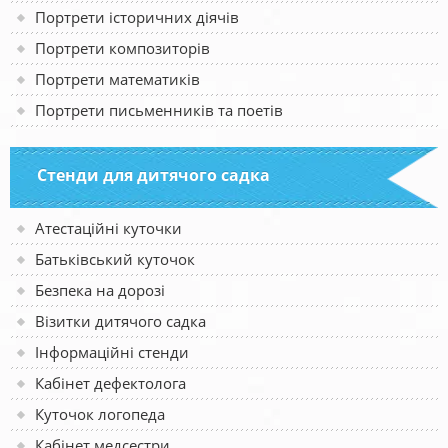
Портрети історичних діячів
Портрети композиторів
Портрети математиків
Портрети письменників та поетів
Стенди для дитячого садка
Атестаційні куточки
Батьківський куточок
Безпека на дорозі
Візитки дитячого садка
Інформаційні стенди
Кабінет дефектолога
Куточок логопеда
Кабінет медсестри