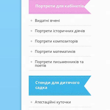
Портрети для кабінетів
Видатні вчені
Портрети історичних діячів
Портрети композиторів
Портрети математиків
Портрети письменників та
поетів
Стенди для дитячого
садка
Атестаційні куточки