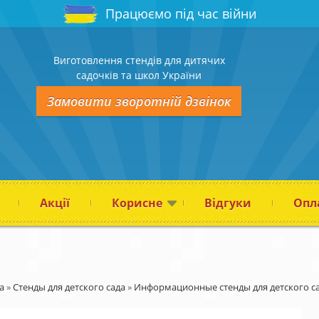
Працюємо під час війни
Виготовлення стендів для дитячих
садочків та школ України
Замовити зворотній дзвінок
Акції
Корисне
Відгуки
Опла
а
»
Стенды для детского сада
»
Информационные стенды для детского с