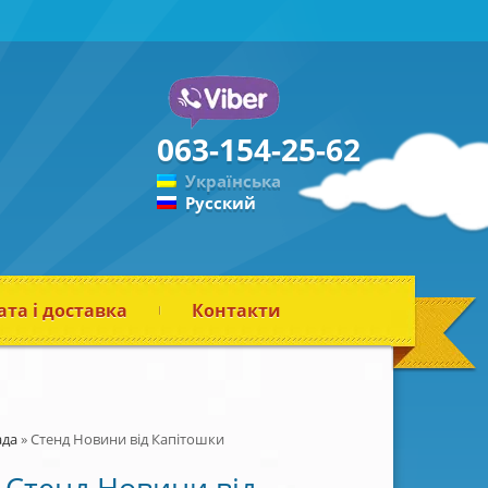
063-154-25-62
Українська
Русский
та і доставка
Контакти
ада
»
Стенд Новини від Капітошки
Стенд Новини від