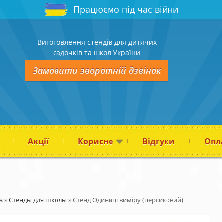
Працюємо під час війни
Виготовлення стендів для дитячих
садочків та школ України
Замовити зворотній дзвінок
Акції
Корисне
Відгуки
Опла
а
»
Стенды для школы
»
Стенд Одиниці виміру (персиковий)