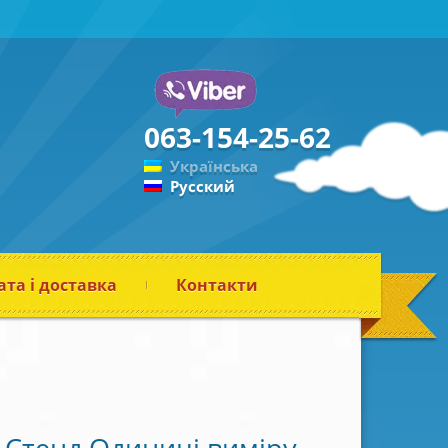
063-154-25-62
Українська
Русский
та і доставка
Контакти
Стенд Одиниці виміру