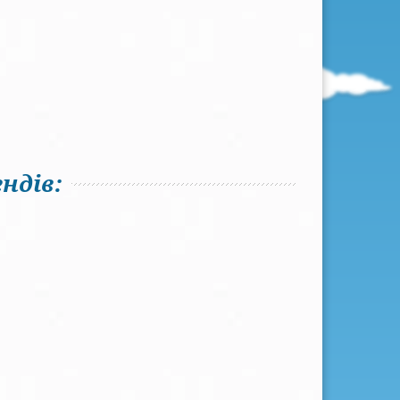
ндів: