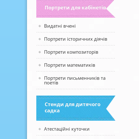
Портрети для кабінетів
Видатні вчені
Портрети історичних діячів
Портрети композиторів
Портрети математиків
Портрети письменників та
поетів
Стенди для дитячого
садка
Атестаційні куточки