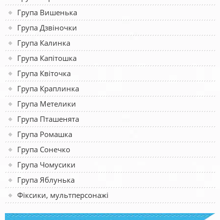
Група Вишенька
Група Дзвіночки
Група Калинка
Група Капітошка
Група Квіточка
Група Краплинка
Група Метелики
Група Пташенята
Група Ромашка
Група Сонечко
Група Чомусики
Група Яблунька
Фіксики, мультперсонажі