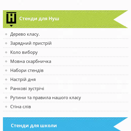
Стенди для Нуш
Дерево класу.
Зарядний пристрій
Коло вибору
Мовна скарбничка
Набори стендів
Настрій дня
Ранкові зустрічі
Рутини та правила нашого класу
Стіна слів
Стенди для школи