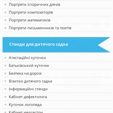
Портрети історичних діячів
Портрети композиторів
Портрети математиків
Портрети письменників та поетів
Стенди для дитячого садка
Атестаційні куточки
Батьківський куточок
Безпека на дорозі
Візитки дитячого садка
Інформаційні стенди
Кабінет дефектолога
Куточок логопеда
Кабінет медсестри