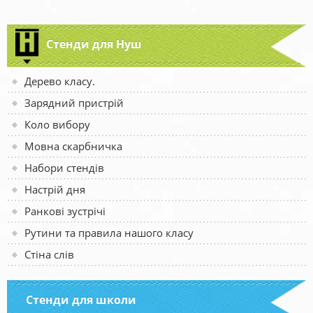
Стенди для Нуш
Дерево класу.
Зарядний пристрій
Коло вибору
Мовна скарбничка
Набори стендів
Настрій дня
Ранкові зустрічі
Рутини та правила нашого класу
Стіна слів
Стенди для школи