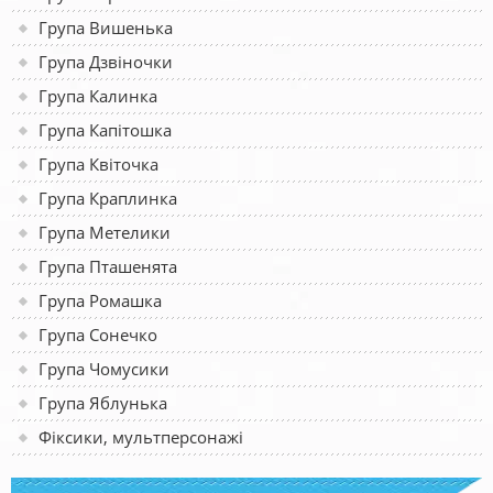
Група Вишенька
Група Дзвіночки
Група Калинка
Група Капітошка
Група Квіточка
Група Краплинка
Група Метелики
Група Пташенята
Група Ромашка
Група Сонечко
Група Чомусики
Група Яблунька
Фіксики, мультперсонажі