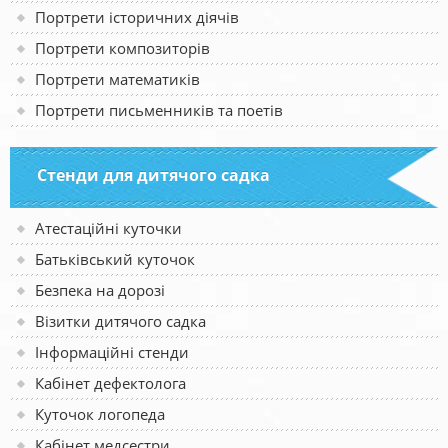
Портрети історичних діячів
Портрети композиторів
Портрети математиків
Портрети письменників та поетів
Стенди для дитячого садка
Атестаційні куточки
Батьківський куточок
Безпека на дорозі
Візитки дитячого садка
Інформаційні стенди
Кабінет дефектолога
Куточок логопеда
Кабінет медсестри