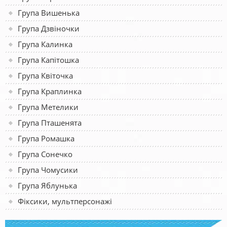
Група Вишенька
Група Дзвіночки
Група Калинка
Група Капітошка
Група Квіточка
Група Краплинка
Група Метелики
Група Пташенята
Група Ромашка
Група Сонечко
Група Чомусики
Група Яблунька
Фіксики, мультперсонажі