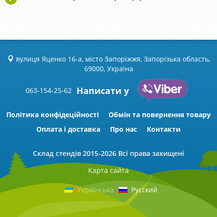
вулиця Яценко 16-а, місто Запоріжжя, Запорізька область,
69000, Україна
Написати у
063-154-25-62
Політика конфідеційності
Обмін та повернення товару
Оплата і доставка
Про нас
Контакти
Склад стендів
2015-2026 Всі права захищені
Карта сайта
Українська
Русский