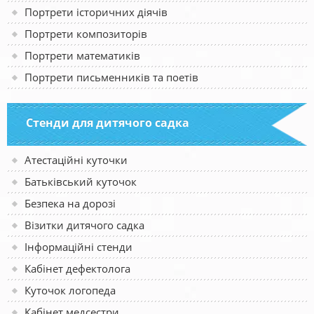
Портрети історичних діячів
Портрети композиторів
Портрети математиків
Портрети письменників та поетів
Стенди для дитячого садка
Атестаційні куточки
Батьківський куточок
Безпека на дорозі
Візитки дитячого садка
Інформаційні стенди
Кабінет дефектолога
Куточок логопеда
Кабінет медсестри