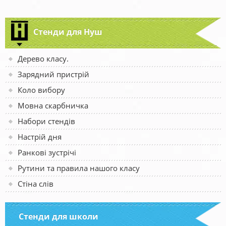
Стенди для Нуш
Дерево класу.
Зарядний пристрій
Коло вибору
Мовна скарбничка
Набори стендів
Настрій дня
Ранкові зустрічі
Рутини та правила нашого класу
Стіна слів
Стенди для школи