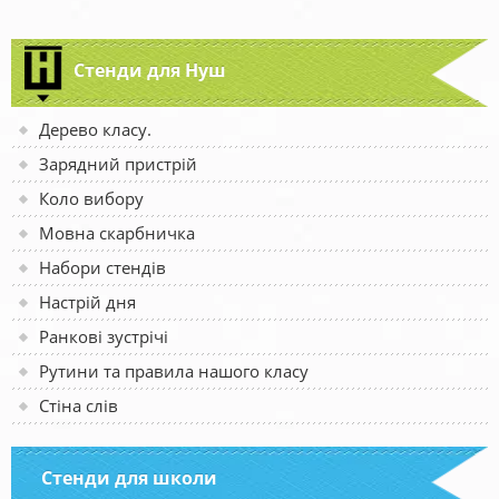
Стенди для Нуш
Дерево класу.
Зарядний пристрій
Коло вибору
Мовна скарбничка
Набори стендів
Настрій дня
Ранкові зустрічі
Рутини та правила нашого класу
Стіна слів
Стенди для школи