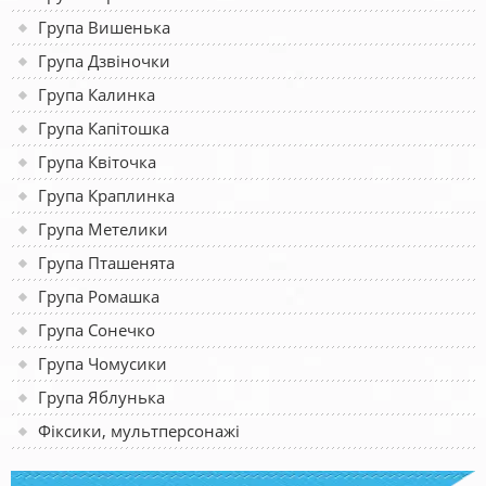
Група Вишенька
Група Дзвіночки
Група Калинка
Група Капітошка
Група Квіточка
Група Краплинка
Група Метелики
Група Пташенята
Група Ромашка
Група Сонечко
Група Чомусики
Група Яблунька
Фіксики, мультперсонажі