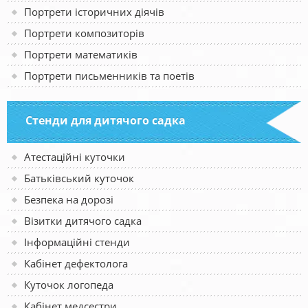
Портрети історичних діячів
Портрети композиторів
Портрети математиків
Портрети письменників та поетів
Стенди для дитячого садка
Атестаційні куточки
Батьківський куточок
Безпека на дорозі
Візитки дитячого садка
Інформаційні стенди
Кабінет дефектолога
Куточок логопеда
Кабінет медсестри