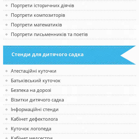
Портрети історичних діячів
Портрети композиторів
Портрети математиків
Портрети письменників та поетів
Стенди для дитячого садка
Атестаційні куточки
Батьківський куточок
Безпека на дорозі
Візитки дитячого садка
Інформаційні стенди
Кабінет дефектолога
Куточок логопеда
Кабінет медсестри