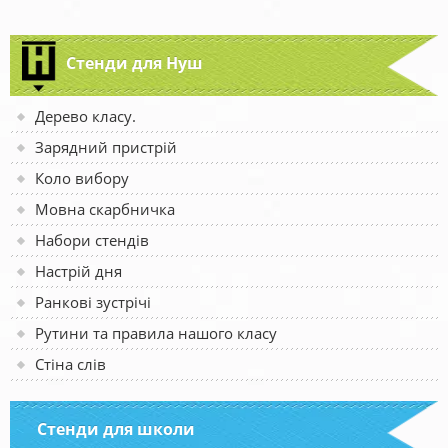
Стенди для Нуш
Дерево класу.
Зарядний пристрій
Коло вибору
Мовна скарбничка
Набори стендів
Настрій дня
Ранкові зустрічі
Рутини та правила нашого класу
Стіна слів
Стенди для школи