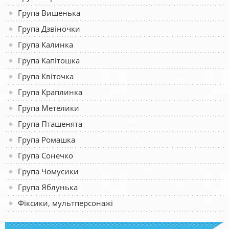
Група Вишенька
Група Дзвіночки
Група Калинка
Група Капітошка
Група Квіточка
Група Краплинка
Група Метелики
Група Пташенята
Група Ромашка
Група Сонечко
Група Чомусики
Група Яблунька
Фіксики, мультперсонажі