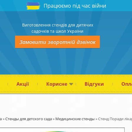
Працюємо під час війни
Виготовлення стендів для дитячих
садочків та школ України
Замовити зворотній дзвінок
Акції
Корисне
Відгуки
Опла
а
»
Стенды для детского сада
»
Медицинские стенды
»
Стенд Поради лік