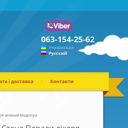
063-154-25-62
Українська
Русский
та і доставка
Контакти
аря зелений Медсетра
Стенд Поради лікаря