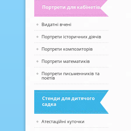
Портрети для кабінетів
Видатні вчені
Портрети історичних діячів
Портрети композиторів
Портрети математиків
Портрети письменників та
поетів
Стенди для дитячого
садка
Атестаційні куточки