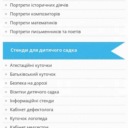
Портрети історичних діячів
Портрети композиторів
Портрети математиків
Портрети письменників та поетів
Стенди для дитячого садка
Атестаційні куточки
Батьківський куточок
Безпека на дорозі
Візитки дитячого садка
Інформаційні стенди
Кабінет дефектолога
Куточок логопеда
Кабінет медсестри