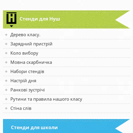
Стенди для Нуш
Дерево класу.
Зарядний пристрій
Коло вибору
Мовна скарбничка
Набори стендів
Настрій дня
Ранкові зустрічі
Рутини та правила нашого класу
Стіна слів
Стенди для школи