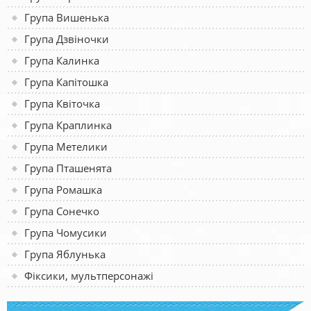
Група Вишенька
Група Дзвіночки
Група Калинка
Група Капітошка
Група Квіточка
Група Краплинка
Група Метелики
Група Пташенята
Група Ромашка
Група Сонечко
Група Чомусики
Група Яблунька
Фіксики, мультперсонажі