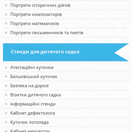
Портрети історичних діячів
Портрети композиторів
Портрети математиків
Портрети письменників та поетів
Стенди для дитячого садка
Атестаційні куточки
Батьківський куточок
Безпека на дорозі
Візитки дитячого садка
Інформаційні стенди
Кабінет дефектолога
Куточок логопеда
Кабінет медсестри