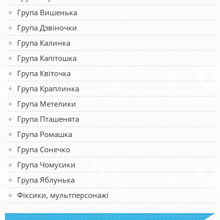
Група Вишенька
Група Дзвіночки
Група Калинка
Група Капітошка
Група Квіточка
Група Краплинка
Група Метелики
Група Пташенята
Група Ромашка
Група Сонечко
Група Чомусики
Група Яблунька
Фіксики, мультперсонажі