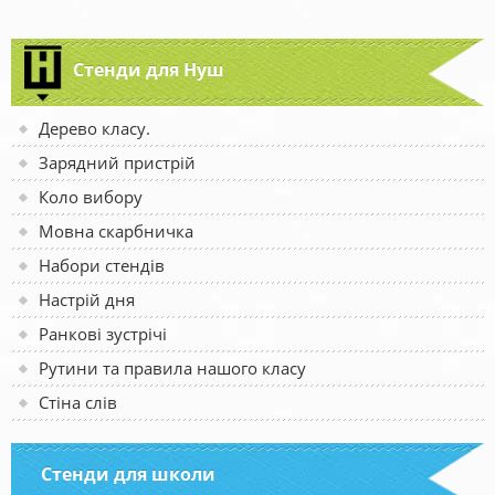
Стенди для Нуш
Дерево класу.
Зарядний пристрій
Коло вибору
Мовна скарбничка
Набори стендів
Настрій дня
Ранкові зустрічі
Рутини та правила нашого класу
Стіна слів
Стенди для школи