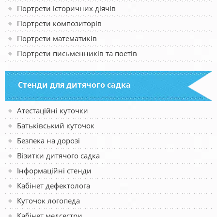
Портрети історичних діячів
Портрети композиторів
Портрети математиків
Портрети письменників та поетів
Стенди для дитячого садка
Атестаційні куточки
Батьківський куточок
Безпека на дорозі
Візитки дитячого садка
Інформаційні стенди
Кабінет дефектолога
Куточок логопеда
Кабінет медсестри