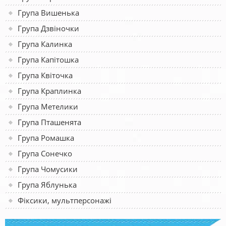
Група Вишенька
Група Дзвіночки
Група Калинка
Група Капітошка
Група Квіточка
Група Краплинка
Група Метелики
Група Пташенята
Група Ромашка
Група Сонечко
Група Чомусики
Група Яблунька
Фіксики, мультперсонажі