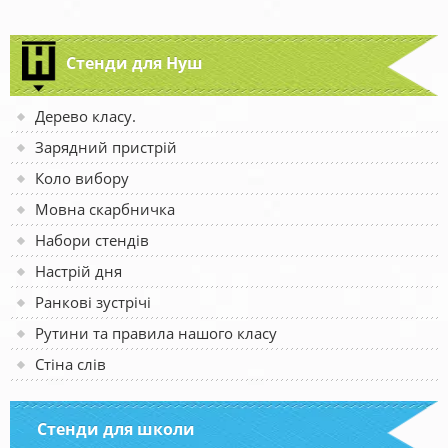
Стенди для Нуш
Дерево класу.
Зарядний пристрій
Коло вибору
Мовна скарбничка
Набори стендів
Настрій дня
Ранкові зустрічі
Рутини та правила нашого класу
Стіна слів
Стенди для школи