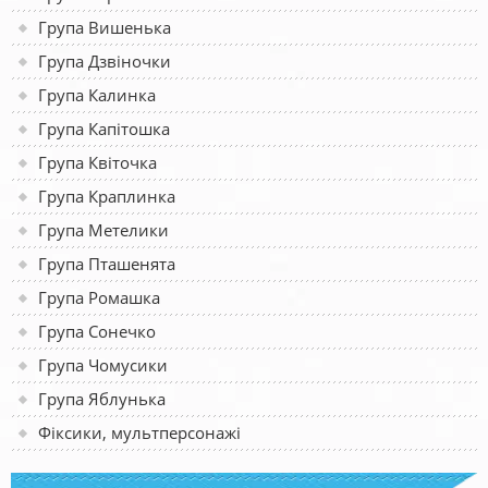
Група Вишенька
Група Дзвіночки
Група Калинка
Група Капітошка
Група Квіточка
Група Краплинка
Група Метелики
Група Пташенята
Група Ромашка
Група Сонечко
Група Чомусики
Група Яблунька
Фіксики, мультперсонажі