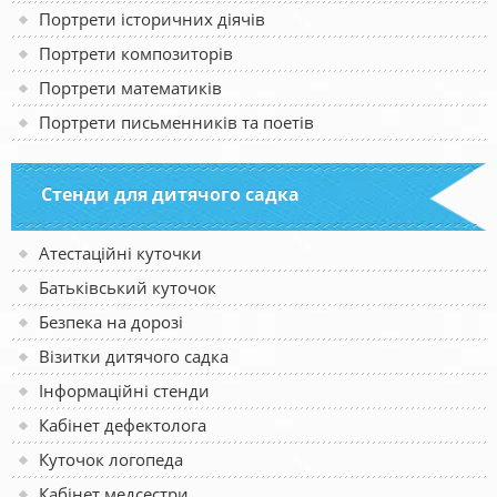
Портрети історичних діячів
Портрети композиторів
Портрети математиків
Портрети письменників та поетів
Стенди для дитячого садка
Атестаційні куточки
Батьківський куточок
Безпека на дорозі
Візитки дитячого садка
Інформаційні стенди
Кабінет дефектолога
Куточок логопеда
Кабінет медсестри