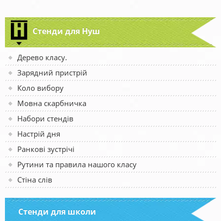
Стенди для Нуш
Дерево класу.
Зарядний пристрій
Коло вибору
Мовна скарбничка
Набори стендів
Настрій дня
Ранкові зустрічі
Рутини та правила нашого класу
Стіна слів
Стенди для школи