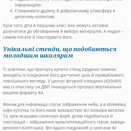
інформацією;
Створювати дружну й доброзичливу атмосферу в
дитячому колективі.
Крім того, діти в першому класі вже можуть активно
долучатися до обговорення й вибору матеріалів. А надалі –
самим писати й ілюструвати його.
Унікальні стенди, що подобаються
молодшим школярам
Ті освітяни, що прагнуть купити стенд Щоденні новини,
виходять із поєднання його доступної ціни й привабливого
зовнішнього вигляду. У центрі фігурної площини (420х405
мм) із пластику чи ДВП знаходиться прозора вертикальна
кишеня формату А4.
Фоном для інформації слугує зображення неба, а в облямівці
інфо-куточка та його назві використані всі кольори веселки.
Та, крім яскравих сонячних фарб, дітям подобається й
ілюстрація – зображення мультиплікаційного героя, завжди
веселого Капітошки. Він вдало поєднаний із книгами як