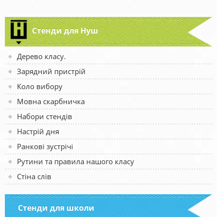
Стенди для Нуш
Дерево класу.
Зарядний пристрій
Коло вибору
Мовна скарбничка
Набори стендів
Настрій дня
Ранкові зустрічі
Рутини та правила нашого класу
Стіна слів
Стенди для школи