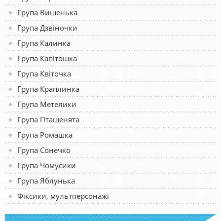
Група Вишенька
Група Дзвіночки
Група Калинка
Група Капітошка
Група Квіточка
Група Краплинка
Група Метелики
Група Пташенята
Група Ромашка
Група Сонечко
Група Чомусики
Група Яблунька
Фіксики, мультперсонажі