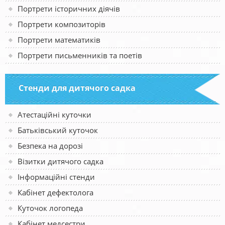
Портрети історичних діячів
Портрети композиторів
Портрети математиків
Портрети письменників та поетів
Стенди для дитячого садка
Атестаційні куточки
Батьківський куточок
Безпека на дорозі
Візитки дитячого садка
Інформаційні стенди
Кабінет дефектолога
Куточок логопеда
Кабінет медсестри