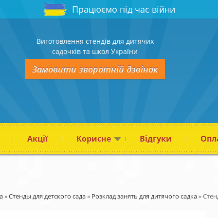
Працюємо під час війни
Виготовлення стендів для дитячих
садочків та школ України
Замовити зворотній дзвінок
Акції
Корисне
Відгуки
Опла
а
»
Стенды для детского сада
»
Розклад занять для дитячого садка
»
Стен