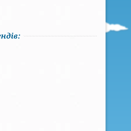
ндів: