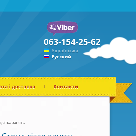
063-154-25-62
Українська
Русский
та і доставка
Контакти
д сітка занять
Стенд сітка занять