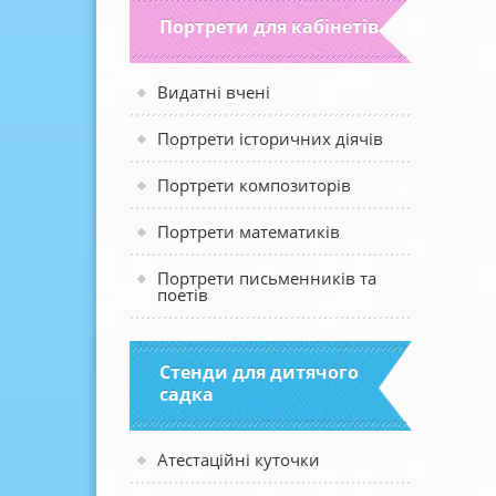
Портрети для кабінетів
Видатні вчені
Портрети історичних діячів
Портрети композиторів
Портрети математиків
Портрети письменників та
поетів
Стенди для дитячого
садка
Атестаційні куточки