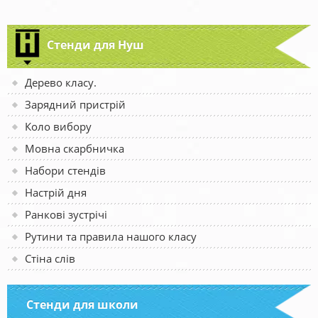
Стенди для Нуш
Дерево класу.
Зарядний пристрій
Коло вибору
Мовна скарбничка
Набори стендів
Настрій дня
Ранкові зустрічі
Рутини та правила нашого класу
Стіна слів
Стенди для школи