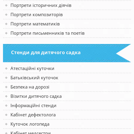
Портрети історичних діячів
Портрети композиторів
Портрети математиків
Портрети письменників та поетів
Стенди для дитячого садка
Атестаційні куточки
Батьківський куточок
Безпека на дорозі
Візитки дитячого садка
Інформаційні стенди
Кабінет дефектолога
Куточок логопеда
Кабінет медсестри