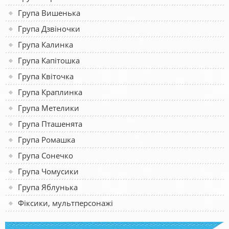
Група Вишенька
Група Дзвіночки
Група Калинка
Група Капітошка
Група Квіточка
Група Краплинка
Група Метелики
Група Пташенята
Група Ромашка
Група Сонечко
Група Чомусики
Група Яблунька
Фіксики, мультперсонажі