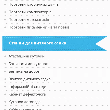
Портрети історичних діячів
Портрети композиторів
Портрети математиків
Портрети письменників та поетів
Стенди для дитячого садка
Атестаційні куточки
Батьківський куточок
Безпека на дорозі
Візитки дитячого садка
Інформаційні стенди
Кабінет дефектолога
Куточок логопеда
Кабінет медсестри