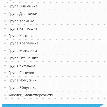
Група Вишенька
Група Дзвіночки
Група Калинка
Група Капітошка
Група Квіточка
Група Краплинка
Група Метелики
Група Пташенята
Група Ромашка
Група Сонечко
Група Чомусики
Група Яблунька
Фіксики, мультперсонажі