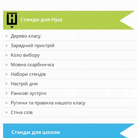
Стенди для Нуш
Дерево класу.
Зарядний пристрій
Коло вибору
Мовна скарбничка
Набори стендів
Настрій дня
Ранкові зустрічі
Рутини та правила нашого класу
Стіна слів
Стенди для школи