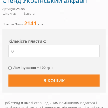
Стенд Український алфавіт
Артикул: 25058
Ширина:
Высота:
2141
Пластик 3мм -
грн.
Кiлькiсть пластик:
Ламінування + 100 грн
Щоб
стенд в школі
став надійним помічником педагога і
подобався як дітям, так і дорослим, він повинен відповідати