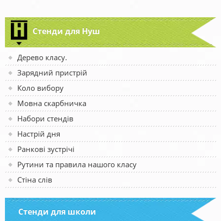
Стенди для Нуш
Дерево класу.
Зарядний пристрій
Коло вибору
Мовна скарбничка
Набори стендів
Настрій дня
Ранкові зустрічі
Рутини та правила нашого класу
Стіна слів
Стенди для школи