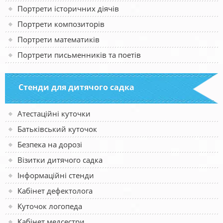
Портрети історичних діячів
Портрети композиторів
Портрети математиків
Портрети письменників та поетів
Стенди для дитячого садка
Атестаційні куточки
Батьківський куточок
Безпека на дорозі
Візитки дитячого садка
Інформаційні стенди
Кабінет дефектолога
Куточок логопеда
Кабінет медсестри