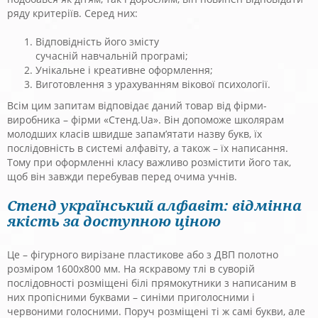
ряду критеріїв. Серед них:
Відповідність його змісту
сучасній навчальній програмі;
Унікальне і креативне оформлення;
Виготовлення з урахуванням вікової психології.
Всім цим запитам відповідає даний товар від фірми-
виробника – фірми «Стенд.Ua». Він допоможе школярам
молодших класів швидше запам’ятати назву букв, їх
послідовність в системі алфавіту, а також – їх написання.
Тому при оформленні класу важливо розмістити його так,
щоб він завжди перебував перед очима учнів.
Стенд український алфавіт: відмінна
якість за доступною ціною
Це – фігурного вирізане пластикове або з ДВП полотно
розміром 1600х800 мм. На яскравому тлі в суворій
послідовності розміщені білі прямокутники з написаним в
них пропісними буквами – синіми приголосними і
червоними голосними. Поруч розміщені ті ж самі букви, але