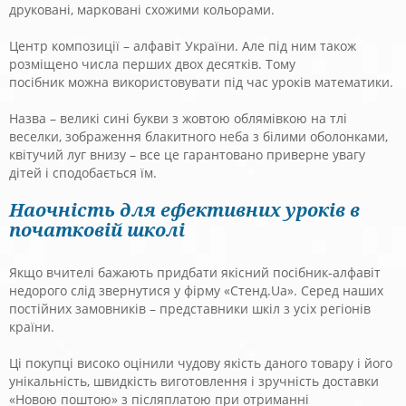
друковані, марковані схожими кольорами.
Центр композиції – алфавіт України. Але під ним також
розміщено числа перших двох десятків. Тому
посібник можна використовувати під час уроків математики.
Назва – великі сині букви з жовтою облямівкою на тлі
веселки, зображення блакитного неба з білими оболонками,
квітучий луг внизу – все це гарантовано приверне увагу
дітей і сподобається їм.
Наочність для ефективних уроків в
початковій школі
Якщо вчителі бажають придбати якісний посібник-алфавіт
недорого слід звернутися у фірму «Стенд.Ua». Серед наших
постійних замовників – представники шкіл з усіх регіонів
країни.
Ці покупці високо оцінили чудову якість даного товару і його
унікальність, швидкість виготовлення і зручність доставки
«Новою поштою» з післяплатою при отриманні