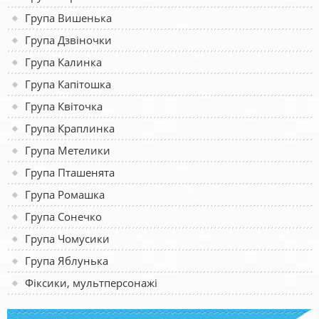
Група Вишенька
Група Дзвіночки
Група Калинка
Група Капітошка
Група Квіточка
Група Краплинка
Група Метелики
Група Пташенята
Група Ромашка
Група Сонечко
Група Чомусики
Група Яблунька
Фіксики, мультперсонажі