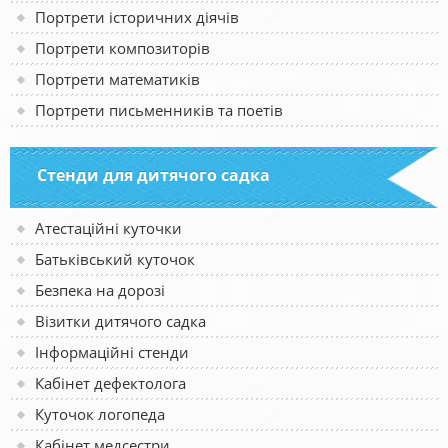
Портрети історичних діячів
Портрети композиторів
Портрети математиків
Портрети письменників та поетів
Стенди для дитячого садка
Атестаційні куточки
Батьківський куточок
Безпека на дорозі
Візитки дитячого садка
Інформаційні стенди
Кабінет дефектолога
Куточок логопеда
Кабінет медсестри