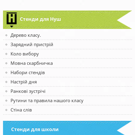
Стенди для Нуш
Дерево класу.
Зарядний пристрій
Коло вибору
Мовна скарбничка
Набори стендів
Настрій дня
Ранкові зустрічі
Рутини та правила нашого класу
Стіна слів
Стенди для школи