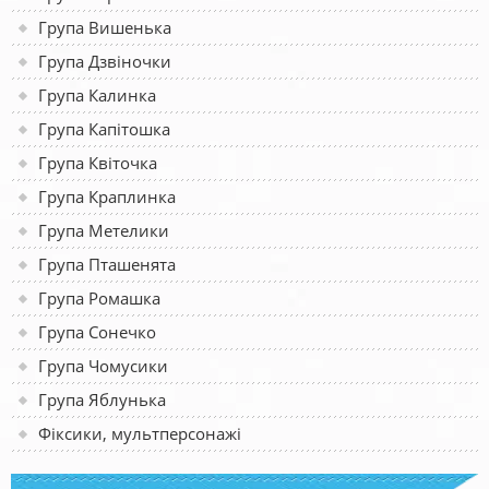
Група Вишенька
Група Дзвіночки
Група Калинка
Група Капітошка
Група Квіточка
Група Краплинка
Група Метелики
Група Пташенята
Група Ромашка
Група Сонечко
Група Чомусики
Група Яблунька
Фіксики, мультперсонажі