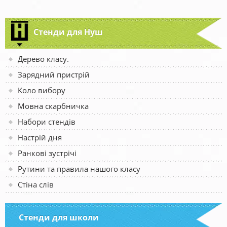
Стенди для Нуш
Дерево класу.
Зарядний пристрій
Коло вибору
Мовна скарбничка
Набори стендів
Настрій дня
Ранкові зустрічі
Рутини та правила нашого класу
Стіна слів
Стенди для школи