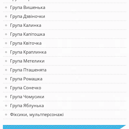
Група Вишенька
Група Дзвіночки
Група Калинка
Група Капітошка
Група Квіточка
Група Краплинка
Група Метелики
Група Пташенята
Група Ромашка
Група Сонечко
Група Чомусики
Група Яблунька
Фіксики, мультперсонажі