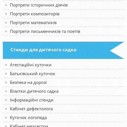
Портрети історичних діячів
Портрети композиторів
Портрети математиків
Портрети письменників та поетів
Стенди для дитячого садка
Атестаційні куточки
Батьківський куточок
Безпека на дорозі
Візитки дитячого садка
Інформаційні стенди
Кабінет дефектолога
Куточок логопеда
Кабінет медсестри