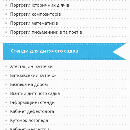
Портрети історичних діячів
Портрети композиторів
Портрети математиків
Портрети письменників та поетів
Стенди для дитячого садка
Атестаційні куточки
Батьківський куточок
Безпека на дорозі
Візитки дитячого садка
Інформаційні стенди
Кабінет дефектолога
Куточок логопеда
Кабінет медсестри