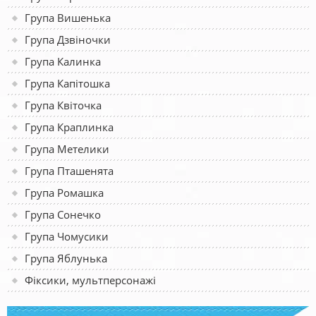
Група Вишенька
Група Дзвіночки
Група Калинка
Група Капітошка
Група Квіточка
Група Краплинка
Група Метелики
Група Пташенята
Група Ромашка
Група Сонечко
Група Чомусики
Група Яблунька
Фіксики, мультперсонажі