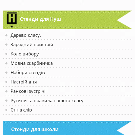
Стенди для Нуш
Дерево класу.
Зарядний пристрій
Коло вибору
Мовна скарбничка
Набори стендів
Настрій дня
Ранкові зустрічі
Рутини та правила нашого класу
Стіна слів
Стенди для школи