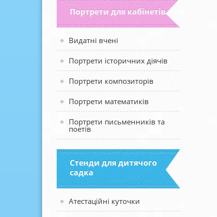
Портрети для кабінетів
Видатні вчені
Портрети історичних діячів
Портрети композиторів
Портрети математиків
Портрети письменників та
поетів
Стенди для дитячого
садка
Атестаційні куточки