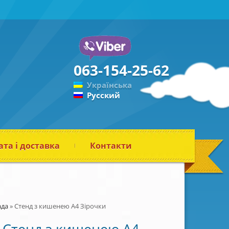
063-154-25-62
Українська
Русский
та і доставка
Контакти
ада
»
Стенд з кишенею А4 Зірочки
Стенд з кишенею А4