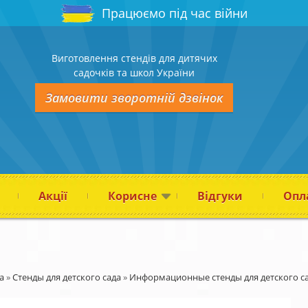
Працюємо під час війни
Виготовлення стендів для дитячих
садочків та школ України
Замовити зворотній дзвінок
Акції
Корисне
Відгуки
Опла
а
»
Стенды для детского сада
»
Информационные стенды для детского с