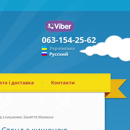
063-154-25-62
Українська
Русский
та і доставка
Контакти
д з кишенею Заняття Малюки
Стенд з кишенею