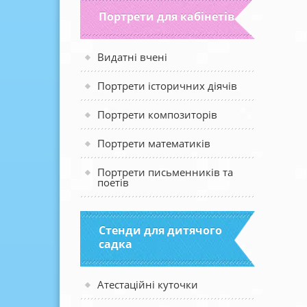
Портрети для кабінетів
Видатні вчені
Портрети історичних діячів
Портрети композиторів
Портрети математиків
Портрети письменників та
поетів
Стенди для дитячого
садка
Атестаційні куточки