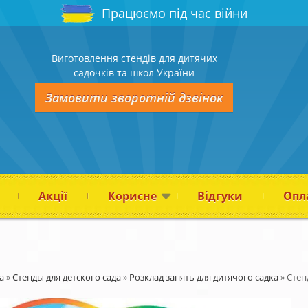
Працюємо під час війни
Виготовлення стендів для дитячих
садочків та школ України
Замовити зворотній дзвінок
Акції
Корисне
Відгуки
Опла
а
»
Стенды для детского сада
»
Розклад занять для дитячого садка
»
Стен