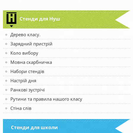
Стенди для Нуш
Дерево класу.
Зарядний пристрій
Коло вибору
Мовна скарбничка
Набори стендів
Настрій дня
Ранкові зустрічі
Рутини та правила нашого класу
Стіна слів
Стенди для школи