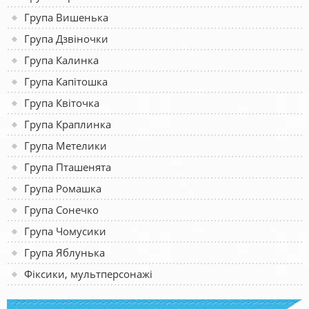
Група Вишенька
Група Дзвіночки
Група Калинка
Група Капітошка
Група Квіточка
Група Краплинка
Група Метелики
Група Пташенята
Група Ромашка
Група Сонечко
Група Чомусики
Група Яблунька
Фіксики, мультперсонажі