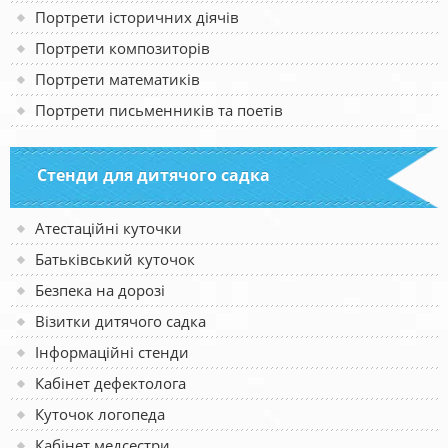
Портрети історичних діячів
Портрети композиторів
Портрети математиків
Портрети письменників та поетів
Стенди для дитячого садка
Атестаційні куточки
Батьківський куточок
Безпека на дорозі
Візитки дитячого садка
Інформаційні стенди
Кабінет дефектолога
Куточок логопеда
Кабінет медсестри