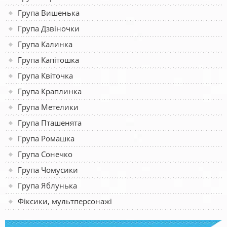
Група Вишенька
Група Дзвіночки
Група Калинка
Група Капітошка
Група Квіточка
Група Краплинка
Група Метелики
Група Пташенята
Група Ромашка
Група Сонечко
Група Чомусики
Група Яблунька
Фіксики, мультперсонажі