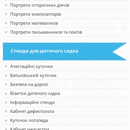
Портрети історичних діячів
Портрети композиторів
Портрети математиків
Портрети письменників та поетів
Стенди для дитячого садка
Атестаційні куточки
Батьківський куточок
Безпека на дорозі
Візитки дитячого садка
Інформаційні стенди
Кабінет дефектолога
Куточок логопеда
Кабінет медсестри