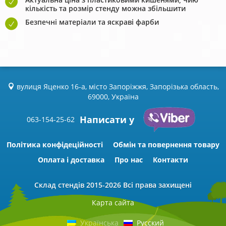
кількість та розмір стенду можна збільшити
Безпечні матеріали та яскраві фарби
вулиця Яценко 16-а, місто Запоріжжя, Запорізька область,
69000, Україна
Написати у
063-154-25-62
Політика конфідеційності
Обмін та повернення товару
Оплата і доставка
Про нас
Контакти
Склад стендів
2015-2026 Всі права захищені
Карта сайта
Українська
Русский