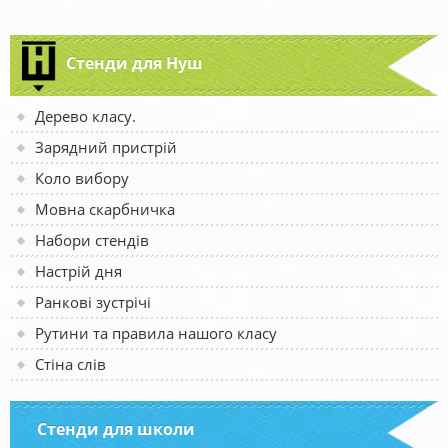
Стенди для Нуш
Дерево класу.
Зарядний пристрій
Коло вибору
Мовна скарбничка
Набори стендів
Настрій дня
Ранкові зустрічі
Рутини та правила нашого класу
Стіна слів
Стенди для школи