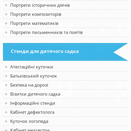
Портрети історичних діячів
Портрети композиторів
Портрети математиків
Портрети письменників та поетів
Стенди для дитячого садка
Атестаційні куточки
Батьківський куточок
Безпека на дорозі
Візитки дитячого садка
Інформаційні стенди
Кабінет дефектолога
Куточок логопеда
Кабінет медсестри