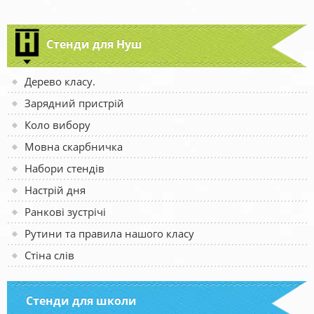
Стенди для Нуш
Дерево класу.
Зарядний пристрій
Коло вибору
Мовна скарбничка
Набори стендів
Настрій дня
Ранкові зустрічі
Рутини та правила нашого класу
Стіна слів
Стенди для школи