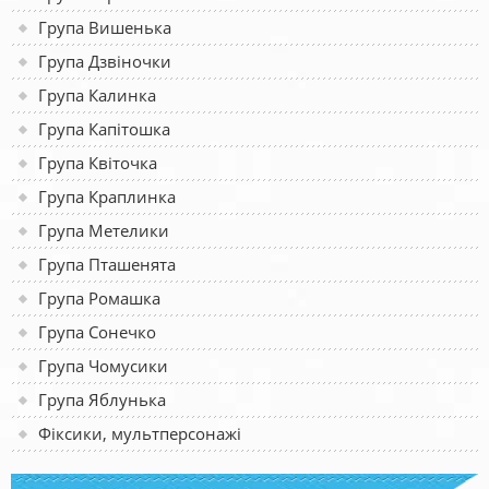
Група Вишенька
Група Дзвіночки
Група Калинка
Група Капітошка
Група Квіточка
Група Краплинка
Група Метелики
Група Пташенята
Група Ромашка
Група Сонечко
Група Чомусики
Група Яблунька
Фіксики, мультперсонажі