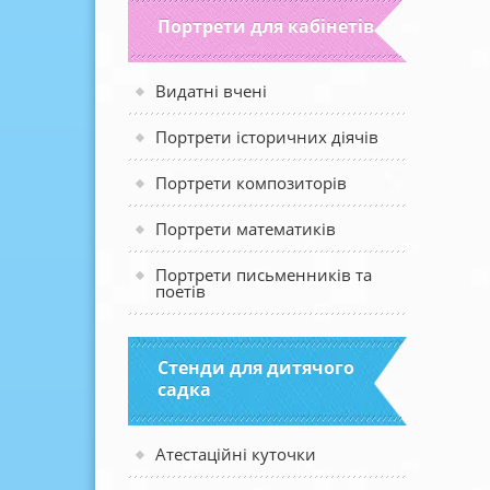
Портрети для кабінетів
Видатні вчені
Портрети історичних діячів
Портрети композиторів
Портрети математиків
Портрети письменників та
поетів
Стенди для дитячого
садка
Атестаційні куточки