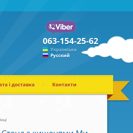
063-154-25-62
Українська
Русский
та і доставка
Контакти
їнці
Стенд з кишенями Ми –