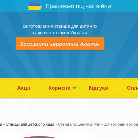
Працюємо під час війни
Виготовлення стендів для дитячих
садочків та школ України
Замовити зворотній дзвінок
Акції
Корисне
Відгуки
Опла
а
»
Стенды для детского сада
»
Стенд з кишенями Ми – діти України Укра