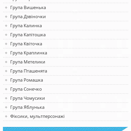
Група Вишенька
Група Дзвіночки
Група Калинка
Група Капітошка
Група Квіточка
Група Краплинка
Група Метелики
Група Пташенята
Група Ромашка
Група Сонечко
Група Чомусики
Група Яблунька
Фіксики, мультперсонажі