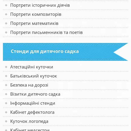
Портрети історичних діячів
Портрети композиторів
Портрети математиків
Портрети письменників та поетів
Стенди для дитячого садка
Атестаційні куточки
Батьківський куточок
Безпека на дорозі
Візитки дитячого садка
Інформаційні стенди
Кабінет дефектолога
Куточок логопеда
Кабінет медсестри