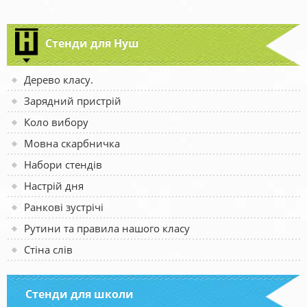
Стенди для Нуш
Дерево класу.
Зарядний пристрій
Коло вибору
Мовна скарбничка
Набори стендів
Настрій дня
Ранкові зустрічі
Рутини та правила нашого класу
Стіна слів
Стенди для школи