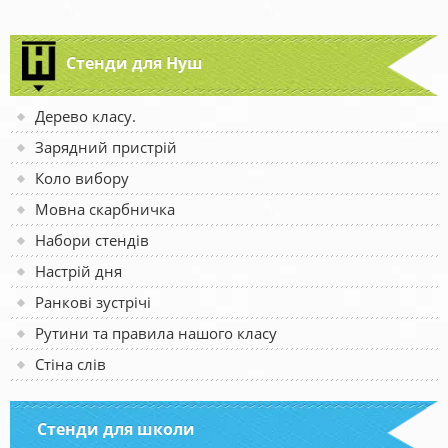
Стенди для Нуш
Дерево класу.
Зарядний пристрій
Коло вибору
Мовна скарбничка
Набори стендів
Настрій дня
Ранкові зустрічі
Рутини та правила нашого класу
Стіна слів
Стенди для школи