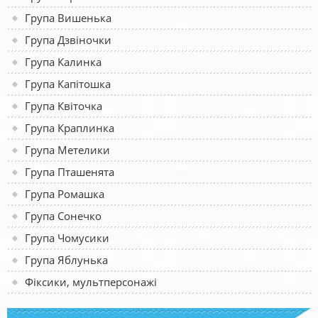
Група Вишенька
Група Дзвіночки
Група Калинка
Група Капітошка
Група Квіточка
Група Краплинка
Група Метелики
Група Пташенята
Група Ромашка
Група Сонечко
Група Чомусики
Група Яблунька
Фіксики, мультперсонажі