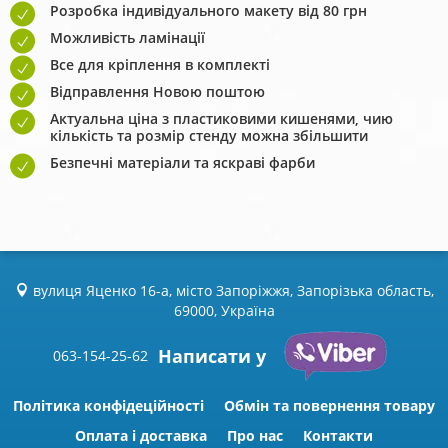
Розробка індивідуального макету від 80 грн
Можливість ламінації
Все для кріплення в комплекті
Відправлення Новою поштою
Актуальна ціна з пластиковими кишенями, чию
кількість та розмір стенду можна збільшити
Безпечні матеріали та яскраві фарби
вулиця Яценко 16-а, місто Запоріжжя, Запорізька область,
69000, Україна
Написати у
063-154-25-62
Політика конфідеційності
Обмін та повернення товару
Оплата і доставка
Про нас
Контакти