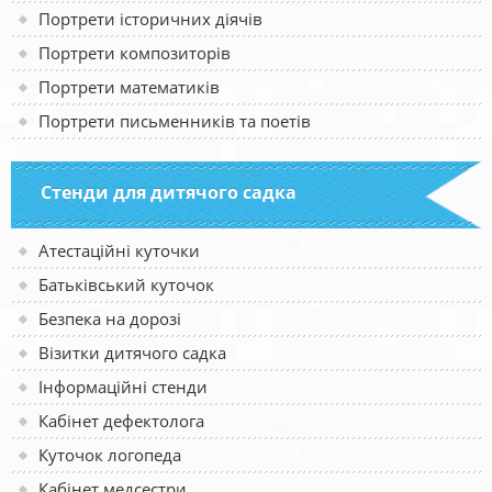
Портрети історичних діячів
Портрети композиторів
Портрети математиків
Портрети письменників та поетів
Стенди для дитячого садка
Атестаційні куточки
Батьківський куточок
Безпека на дорозі
Візитки дитячого садка
Інформаційні стенди
Кабінет дефектолога
Куточок логопеда
Кабінет медсестри