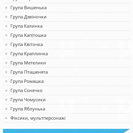
Група Вишенька
Група Дзвіночки
Група Калинка
Група Капітошка
Група Квіточка
Група Краплинка
Група Метелики
Група Пташенята
Група Ромашка
Група Сонечко
Група Чомусики
Група Яблунька
Фіксики, мультперсонажі