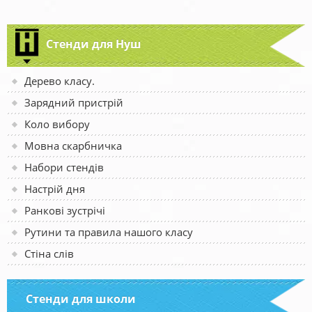
Стенди для Нуш
Дерево класу.
Зарядний пристрій
Коло вибору
Мовна скарбничка
Набори стендів
Настрій дня
Ранкові зустрічі
Рутини та правила нашого класу
Стіна слів
Стенди для школи