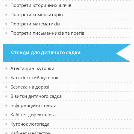
Портрети історичних діячів
Портрети композиторів
Портрети математиків
Портрети письменників та поетів
Стенди для дитячого садка
Атестаційні куточки
Батьківський куточок
Безпека на дорозі
Візитки дитячого садка
Інформаційні стенди
Кабінет дефектолога
Куточок логопеда
Кабінет медсестри