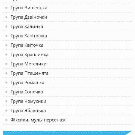
Група Вишенька
Група Дзвіночки
Група Калинка
Група Капітошка
Група Квіточка
Група Краплинка
Група Метелики
Група Пташенята
Група Ромашка
Група Сонечко
Група Чомусики
Група Яблунька
Фіксики, мультперсонажі