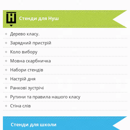
Стенди для Нуш
Дерево класу.
Зарядний пристрій
Коло вибору
Мовна скарбничка
Набори стендів
Настрій дня
Ранкові зустрічі
Рутини та правила нашого класу
Стіна слів
Стенди для школи