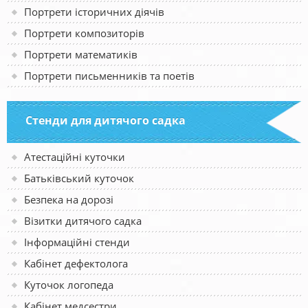
Портрети історичних діячів
Портрети композиторів
Портрети математиків
Портрети письменників та поетів
Стенди для дитячого садка
Атестаційні куточки
Батьківський куточок
Безпека на дорозі
Візитки дитячого садка
Інформаційні стенди
Кабінет дефектолога
Куточок логопеда
Кабінет медсестри