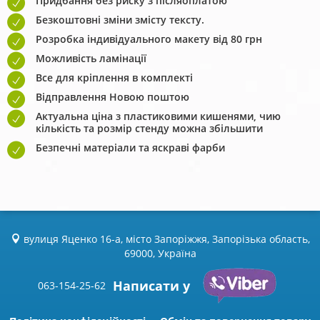
Придбання без риску з післяоплатою
Безкоштовні зміни змісту тексту.
Розробка індивідуального макету від 80 грн
Можливість ламінації
Все для кріплення в комплекті
Відправлення Новою поштою
Актуальна ціна з пластиковими кишенями, чию
кількість та розмір стенду можна збільшити
Безпечні матеріали та яскраві фарби
вулиця Яценко 16-а, місто Запоріжжя, Запорізька область,
69000, Україна
Написати у
063-154-25-62